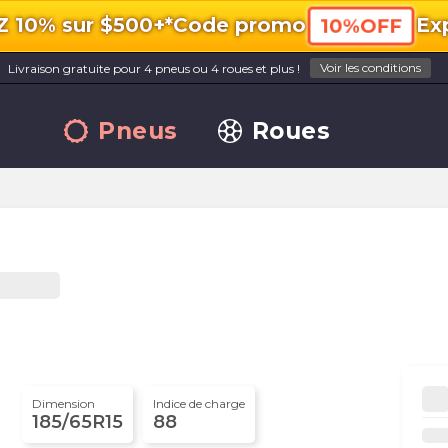
10% sur $500+*
Code promo
Exp
10%OFF
Voir les conditions
Livraison gratuite pour 4 pneus ou 4 roues et plus !
Pneus
Roues
Dimension
Indice de charge
185/65R15
88