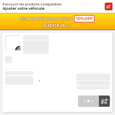
Parcourir les produits compatibles
shopping_cart
shoppi
Pan
Ajouter votre véhicule
10%OFF
ÉCONOMISEZ 10% sur $500+*
Expire le
...
x