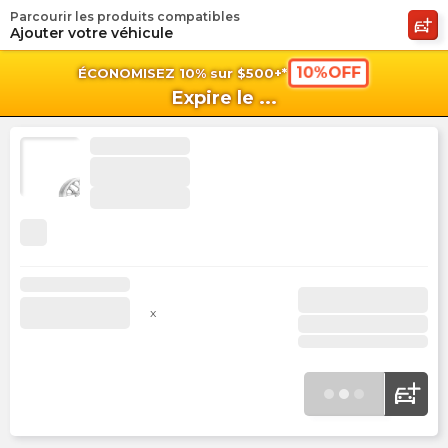
Parcourir les produits compatibles
shopping_cart
shoppi
Pan
Ajouter votre véhicule
10%OFF
ÉCONOMISEZ 10% sur $500+*
Expire le
...
x