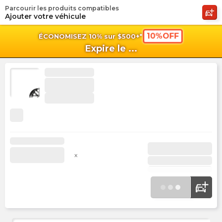
Parcourir les produits compatibles
shopping_cart
shoppi
Pan
Ajouter votre véhicule
10%OFF
ÉCONOMISEZ 10% sur $500+*
Expire le
...
x