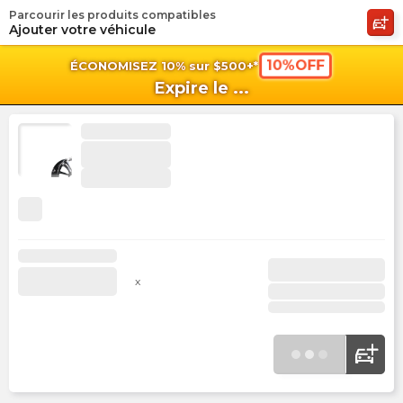
Parcourir les produits compatibles
shopping_cart
shoppi
Pan
Ajouter votre véhicule
10%OFF
ÉCONOMISEZ 10% sur $500+*
Expire le
...
x