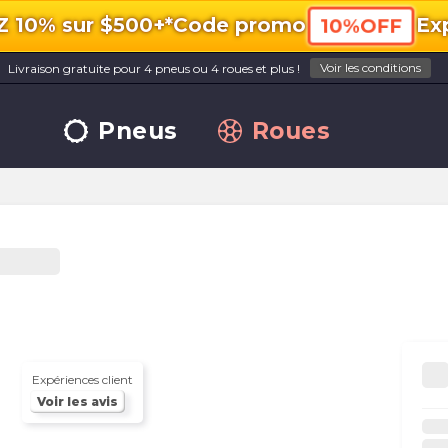
10% sur $500+*
Code promo
Exp
10%OFF
Voir les conditions
Livraison gratuite pour 4 pneus ou 4 roues et plus !
Pneus
Roues
Expériences client
Voir les avis