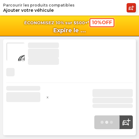
Parcourir les produits compatibles
shopping_cart
shoppi
Pan
Ajouter votre véhicule
10%OFF
ÉCONOMISEZ 10% sur $500+*
Expire le
...
x