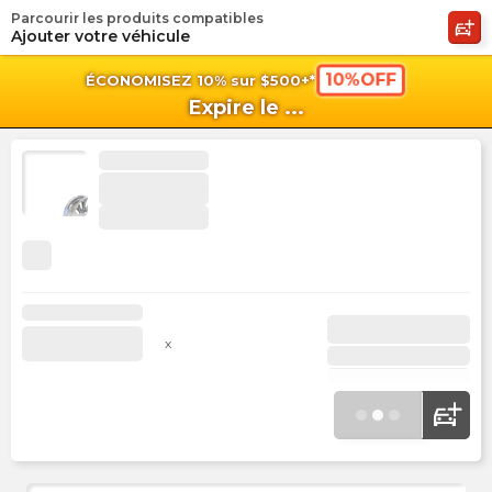
Parcourir les produits compatibles
shopping_cart
shoppi
Pan
Ajouter votre véhicule
10%OFF
ÉCONOMISEZ 10% sur $500+*
Expire le
...
x