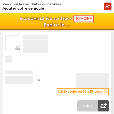
Parcourir les produits compatibles
shopping_cart
shoppi
Pan
Ajouter votre véhicule
10%OFF
ÉCONOMISEZ 10% sur $500+*
Expire le
...
x
local_shipping
help_outline
Expédié en 10 à 15 jours