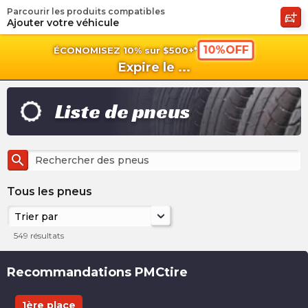
Parcourir les produits compatibles
shopping_cart
shoppi
Pan
Ajouter votre véhicule
10%OFF
ÉCONOMISEZ 10% sur $500+*
Expire le
...
Liste de pneus
search
Tous les pneus
Trier par
549
résultats
Recommandations PMCtire
1ère place