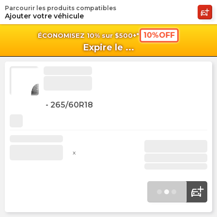
Parcourir les produits compatibles
shopping_cart
shoppi
Pan
Ajouter votre véhicule
10%OFF
ÉCONOMISEZ 10% sur $500+*
Expire le
...
-
265/60R18
x