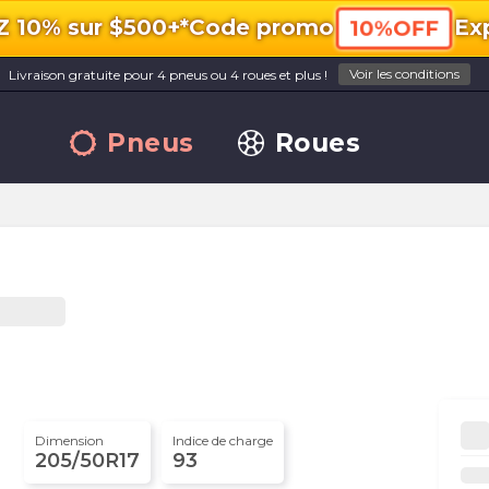
10% sur $500+*
Code promo
Exp
10%OFF
Voir les conditions
Livraison gratuite pour 4 pneus ou 4 roues et plus !
Pneus
Roues
Dimension
Indice de charge
205/50R17
93