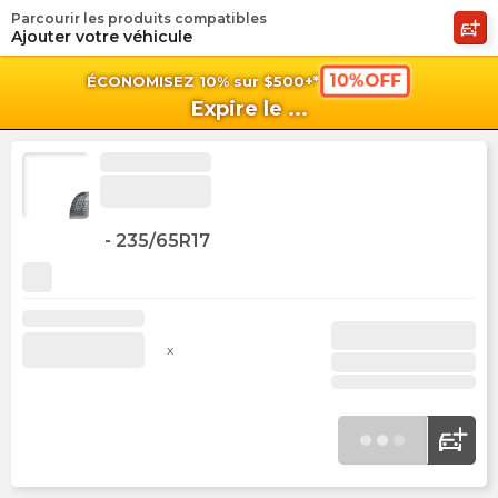
Parcourir les produits compatibles
shopping_cart
shoppi
Pan
Ajouter votre véhicule
10%OFF
ÉCONOMISEZ 10% sur $500+*
Expire le
...
-
235/65R17
x