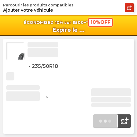
Parcourir les produits compatibles
shopping_cart
shoppi
Pan
Ajouter votre véhicule
10%OFF
ÉCONOMISEZ 10% sur $500+*
Expire le
...
-
235/50R18
x