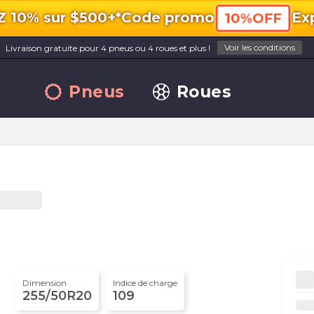
10% sur $500+*
Code promo
Exp
10%OFF
Voir les conditions
Livraison gratuite pour 4 pneus ou 4 roues et plus !
Pneus
Roues
Dimension
Indice de charge
255/50R20
109