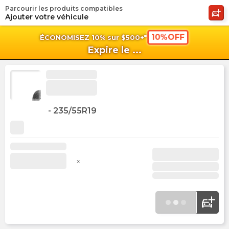
Parcourir les produits compatibles
shopping_cart
shoppi
Pan
Ajouter votre véhicule
10%OFF
ÉCONOMISEZ 10% sur $500+*
Expire le
...
-
235/55R19
x