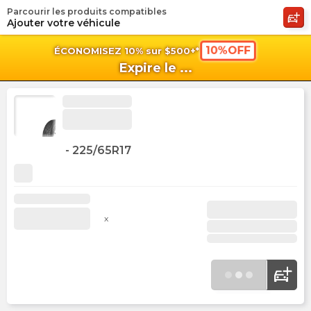
Parcourir les produits compatibles
shopping_cart
shoppi
Pan
Ajouter votre véhicule
10%OFF
ÉCONOMISEZ 10% sur $500+*
Expire le
...
-
225/65R17
x