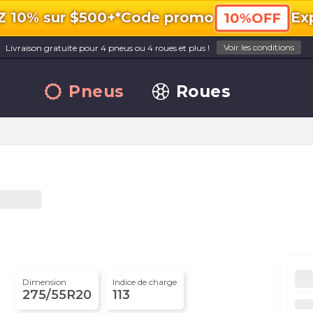
10% sur $500+*
Code promo
Exp
10%OFF
Voir les conditions
Livraison gratuite pour 4 pneus ou 4 roues et plus !
Pneus
Roues
Dimension
Indice de charge
275/55R20
113