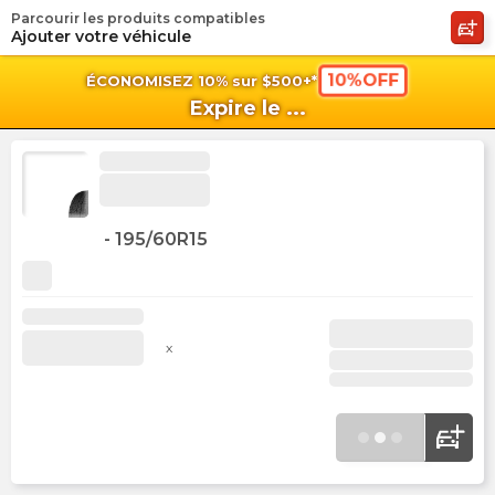
Parcourir les produits compatibles
shopping_cart
shoppi
Pan
Ajouter votre véhicule
10%OFF
ÉCONOMISEZ 10% sur $500+*
Expire le
...
-
195/60R15
x