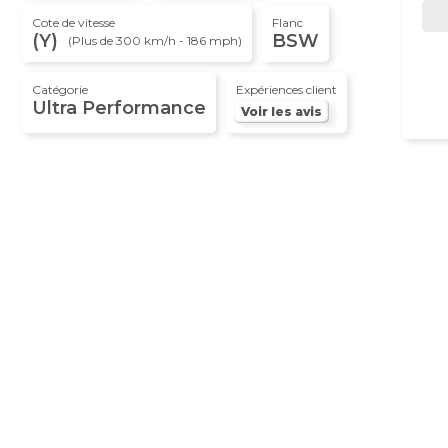
Cote de vitesse
Flanc
(Y)
BSW
(Plus de 300 km/h - 186 mph)
Catégorie
Expériences client
Ultra Performance
Voir les avis