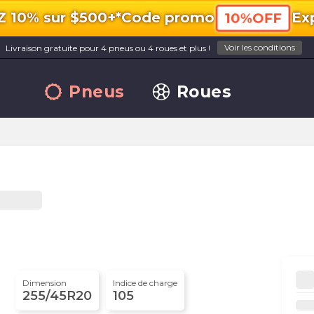
10% sur $500+*
Code promo
Exp
10%OFF
Voir les conditions
Livraison gratuite pour 4 pneus ou 4 roues et plus !
Pneus
Roues
Dimension
Indice de charge
255/45R20
105