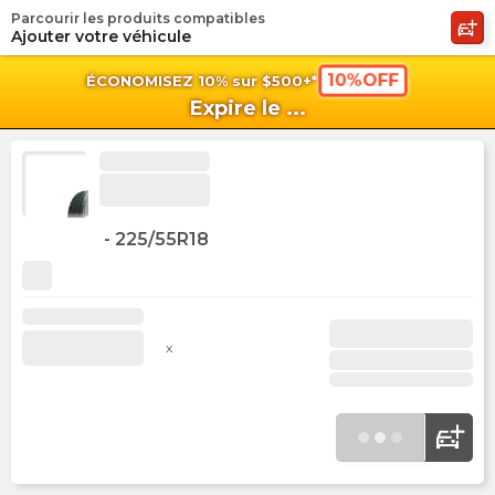
Parcourir les produits compatibles
shopping_cart
shoppi
Pan
Ajouter votre véhicule
10%OFF
ÉCONOMISEZ 10% sur $500+*
Expire le
...
-
225/55R18
x