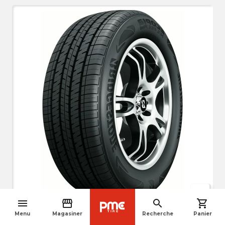
crop_free
menu
storefront
search
shopping_cart
navigate_before
Roue non comprise avec le pneu
Menu
Magasiner
Recherche
Panier
La photo peut différer légèrement du produit réel