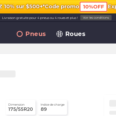
10% sur $500+*
Code promo
Exp
10%OFF
Voir les conditions
Livraison gratuite pour 4 pneus ou 4 roues et plus !
Pneus
Roues
Dimension
Indice de charge
175/55R20
89