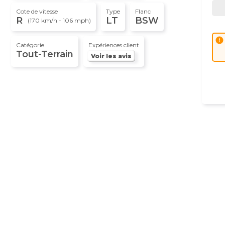
Cote de vitesse
Type
Flanc
R
LT
BSW
(170 km/h - 106 mph)
error
Catégorie
Expériences client
Tout-Terrain
Voir les avis