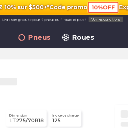
10% sur $500+*
Code promo
Exp
10%OFF
Voir les conditions
Livraison gratuite pour 4 pneus ou 4 roues et plus !
Pneus
Roues
Dimension
Indice de charge
LT275/70R18
125