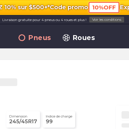
10% sur $500+*
Code promo
Exp
10%OFF
Voir les conditions
Livraison gratuite pour 4 pneus ou 4 roues et plus !
Pneus
Roues
Dimension
Indice de charge
245/45R17
99