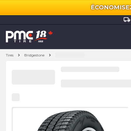
ÉCONOMISEZ 
local_shipping
chevron_right
chevron_right
Tires
Bridgestone