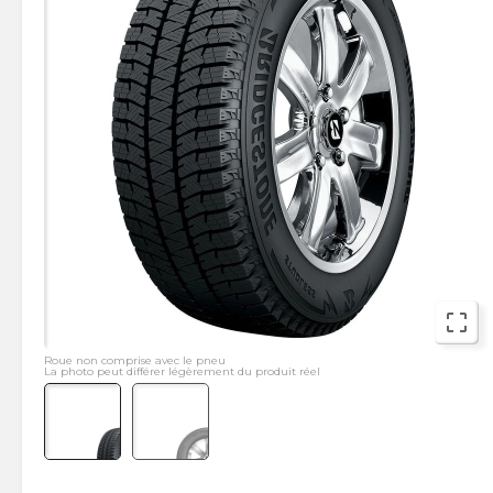
crop_free
Roue non comprise avec le pneu
La photo peut différer légèrement du produit réel