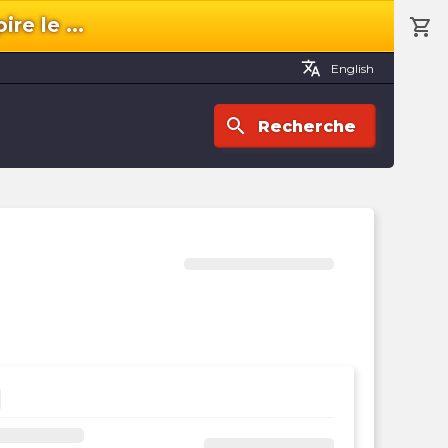
ire le
...
shopping_cart
shopping_cart
Panie
translate
English
search
Recherche
Vo
pa
es
vi
Cho
un
cat
pou
dém