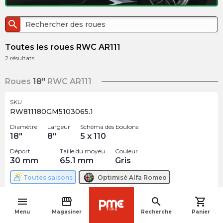
search
Toutes les roues RWC AR111
2
résultats
Roues
18"
RWC AR111
SKU
RW811180GM5103065.1
Diamètre
Largeur
Schéma des boulons
18
"
8
"
5 x 110
Déport
Taille du moyeu
Couleur
30
mm
65.1
mm
Gris
Toutes saisons
Optimisé
Alfa Romeo
$
231.65
menu
storefront
search
shopping_cart
arrow_forward
navigate_before
Rupture de stock
Menu
Magasiner
Recherche
Panier