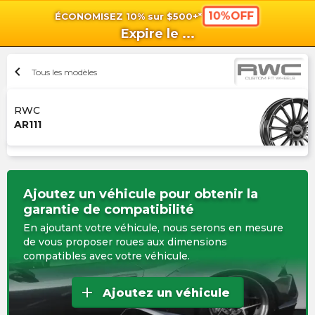
10%OFF
ÉCONOMISEZ 10% sur $500+*
shopping_cart
shoppi
Pan
Expire le
...
chevron_left
Tous les modèles
RWC
AR111
Ajoutez un véhicule pour obtenir la
garantie de compatibilité
En ajoutant votre véhicule, nous serons en mesure
de vous proposer roues aux dimensions
compatibles avec votre véhicule.
add
Ajoutez un véhicule