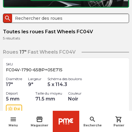
search
Toutes les roues Fast Wheels FC04V
5
résultats
Roues
17"
Fast Wheels FC04V
SKU
FC04V-1790-65BP+05E715
Diamètre
Largeur
Schéma des boulons
17
"
9
"
5 x 114.3
Déport
Taille du moyeu
Couleur
5
mm
71.5
mm
Noir
wb_sunny
Été
menu
storefront
search
shopping_cart
$
293.99
navigate_before
arrow_forward
Menu
Magasiner
Recherche
Panier
1 En inventaire