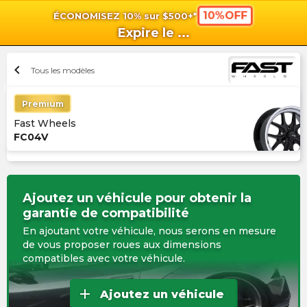
10%OFF
ÉCONOMISEZ 10% sur $500+*
shopping_cart
shoppi
Pan
Expire le
...
chevron_left
Tous les modèles
Premium
Fast Wheels
FC04V
Ajoutez un véhicule pour obtenir la
garantie de compatibilité
En ajoutant votre véhicule, nous serons en mesure
de vous proposer roues aux dimensions
compatibles avec votre véhicule.
add
Ajoutez un véhicule