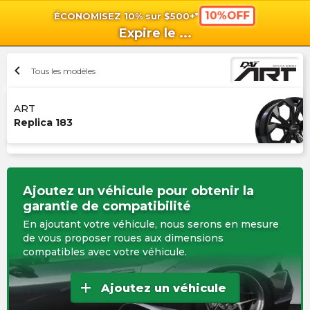
10%OFF
ÉCONOMISEZ 10% sur $500+*
shopping_cart
shoppi
Pan
Expire le
...
chevron_left
Tous les modèles
ART
Replica 183
Ajoutez un véhicule pour obtenir la
garantie de compatibilité
En ajoutant votre véhicule, nous serons en mesure
de vous proposer roues aux dimensions
compatibles avec votre véhicule.
add
Ajoutez un véhicule