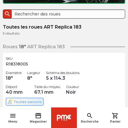
search
Toutes les roues ART Replica 183
5
résultats
Roues
18"
ART Replica 183
SKU
R18318005
Diamètre
Largeur
Schéma des boulons
18
"
8
"
5 x 114.3
Déport
Taille du moyeu
Couleur
40
mm
67.1
mm
Noir
Toutes saisons
menu
storefront
search
shopping_cart
$
190.76
arrow_forward
navigate_before
Menu
Magasiner
Recherche
Panier