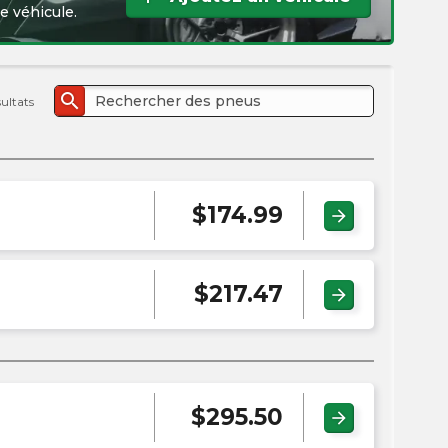
l'e
e véhicule.
PMC
search
sultats
$
174.99
arrow_forward
$
217.47
arrow_forward
$
295.50
arrow_forward