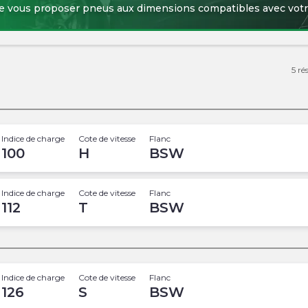
de vous proposer pneus aux dimensions compatibles avec votr
5
ré
Indice de charge
Cote de vitesse
Flanc
100
H
BSW
Indice de charge
Cote de vitesse
Flanc
112
T
BSW
Indice de charge
Cote de vitesse
Flanc
126
S
BSW