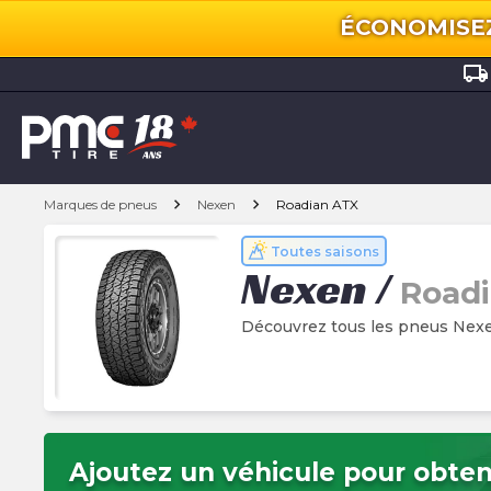
ÉCONOMISEZ 
local_shipping
chevron_right
chevron_right
Marques de pneus
Nexen
Roadian ATX
Toutes saisons
Nexen
/
Road
Découvrez tous les pneus Nex
Ajoutez un véhicule pour obteni