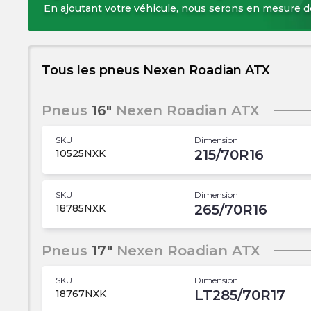
En ajoutant votre véhicule, nous serons en mesure 
Tous les pneus Nexen Roadian ATX
Pneus
16"
Nexen Roadian ATX
SKU
Dimension
215/70R16
10525NXK
SKU
Dimension
265/70R16
18785NXK
Pneus
17"
Nexen Roadian ATX
SKU
Dimension
LT285/70R17
18767NXK