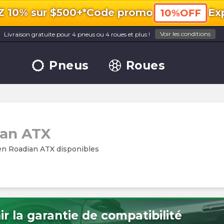
10% sur $500+*
Code promo
Exp
10%OFF
Voir les conditions
Livraison gratuite pour 4 pneus ou 4 roues et plus !
Pneus
Roues
ian ATX
en Roadian ATX disponibles
r la garantie de compatibilité