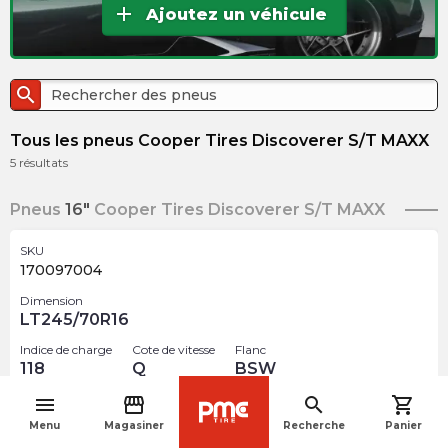
add
Ajoutez un véhicule
search
Tous les pneus Cooper Tires Discoverer S/T MAXX
5
résultats
Pneus
16"
Cooper Tires Discoverer S/T MAXX
SKU
170097004
Dimension
LT245/70R16
Indice de charge
Cote de vitesse
Flanc
118
Q
BSW
menu
storefront
search
shopping_cart
Cloutable
navigate_before
Menu
Magasiner
Recherche
Panier
$
266.21