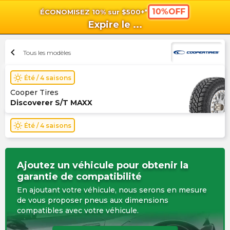
10%OFF
ÉCONOMISEZ 10% sur $500+*
shopping_cart
shoppi
Pan
Expire le
...
chevron_left
Tous les modèles
wb_sunny
Été / 4 saisons
Cooper Tires
Discoverer S/T MAXX
wb_sunny
Été / 4 saisons
Ajoutez un véhicule pour obtenir la
garantie de compatibilité
En ajoutant votre véhicule, nous serons en mesure
de vous proposer pneus aux dimensions
compatibles avec votre véhicule.