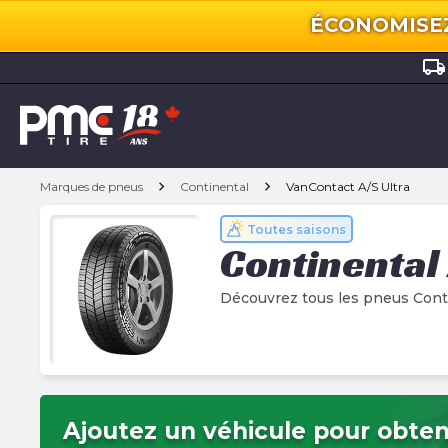
ÉCONOMISEZ 
local_shipping
chevron_right
chevron_right
Marques de pneus
Continental
VanContact A/S Ultra
Toutes saisons
Continental
Découvrez tous les pneus Conti
Ajoutez un véhicule pour obteni