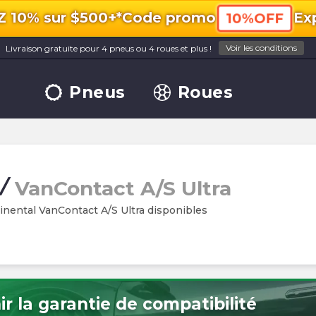
10% sur $500+*
Code promo
Exp
10%OFF
Voir les conditions
Livraison gratuite pour 4 pneus ou 4 roues et plus !
Pneus
Roues
/
VanContact A/S Ultra
nental VanContact A/S Ultra disponibles
r la garantie de compatibilité