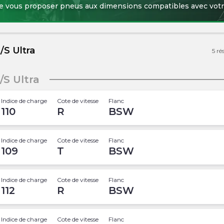
de vous proposer pneus aux dimensions compatibles avec votr
/S Ultra
5
ré
S Ultra
Indice de charge
Cote de vitesse
Flanc
110
R
BSW
Indice de charge
Cote de vitesse
Flanc
109
T
BSW
Indice de charge
Cote de vitesse
Flanc
112
R
BSW
Indice de charge
Cote de vitesse
Flanc