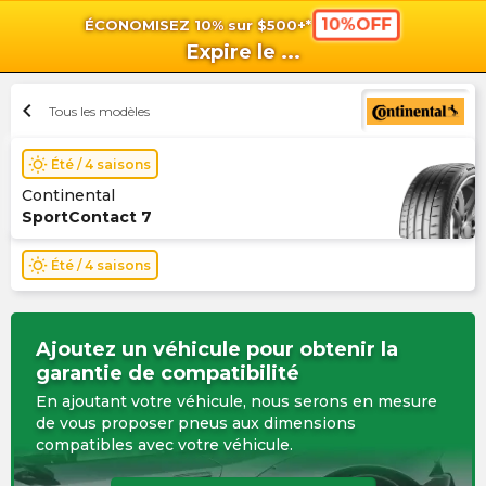
10%OFF
ÉCONOMISEZ 10% sur $500+*
shopping_cart
shoppi
Pan
Expire le
...
chevron_left
Tous les modèles
wb_sunny
Été / 4 saisons
Continental
SportContact 7
wb_sunny
Été / 4 saisons
Ajoutez un véhicule pour obtenir la
garantie de compatibilité
En ajoutant votre véhicule, nous serons en mesure
de vous proposer pneus aux dimensions
compatibles avec votre véhicule.