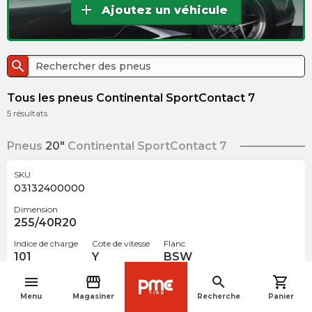
add
Ajoutez un véhicule
search
Tous les pneus Continental SportContact 7
5
résultats
Pneus
20"
Continental SportContact 7
SKU
03132400000
Dimension
255/40R20
Indice de charge
Cote de vitesse
Flanc
101
Y
BSW
menu
storefront
search
shopping_cart
Optimisé
Audi
navigate_before
Menu
Magasiner
Recherche
Panier