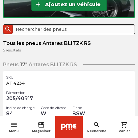
add
Ajoutez un véhicule
search
Tous les pneus Antares BLITZK RS
5
résultats
Pneus
17"
Antares BLITZK RS
SKU
AT 4234
Dimension
205/40R17
Indice de charge
Cote de vitesse
Flanc
84
W
BSW
menu
storefront
search
shopping_cart
$
142.32
arrow_forward
navigate_before
Menu
Magasiner
Recherche
Panier