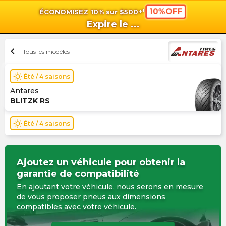
10%OFF
ÉCONOMISEZ 10% sur $500+*
shopping_cart
shoppi
Pan
Expire le
...
chevron_left
Tous les modèles
wb_sunny
Été / 4 saisons
Antares
BLITZK RS
wb_sunny
Été / 4 saisons
Ajoutez un véhicule pour obtenir la
garantie de compatibilité
En ajoutant votre véhicule, nous serons en mesure
de vous proposer pneus aux dimensions
compatibles avec votre véhicule.