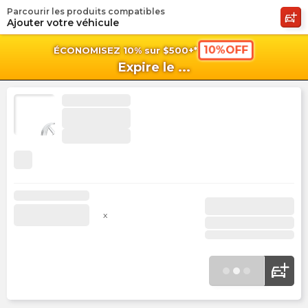
Parcourir les produits compatibles
shopping_cart
shoppi
Pan
Ajouter votre véhicule
10%OFF
ÉCONOMISEZ 10% sur $500+*
Expire le
...
x