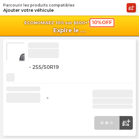
Parcourir les produits compatibles
shopping_cart
shoppi
Pan
Ajouter votre véhicule
10%OFF
ÉCONOMISEZ 10% sur $500+*
Expire le
...
-
255/50R19
x