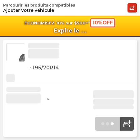
Parcourir les produits compatibles
shopping_cart
shoppi
Pan
Ajouter votre véhicule
10%OFF
ÉCONOMISEZ 10% sur $500+*
Expire le
...
-
195/70R14
x