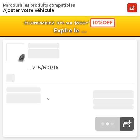
Parcourir les produits compatibles
shopping_cart
shoppi
Pan
Ajouter votre véhicule
10%OFF
ÉCONOMISEZ 10% sur $500+*
Expire le
...
-
215/60R16
x