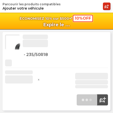
Parcourir les produits compatibles
shopping_cart
shoppi
Pan
Ajouter votre véhicule
10%OFF
ÉCONOMISEZ 10% sur $500+*
Expire le
...
-
235/50R18
x