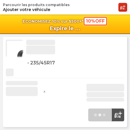
Parcourir les produits compatibles
shopping_cart
shoppi
Pan
Ajouter votre véhicule
10%OFF
ÉCONOMISEZ 10% sur $500+*
Expire le
...
-
235/45R17
x