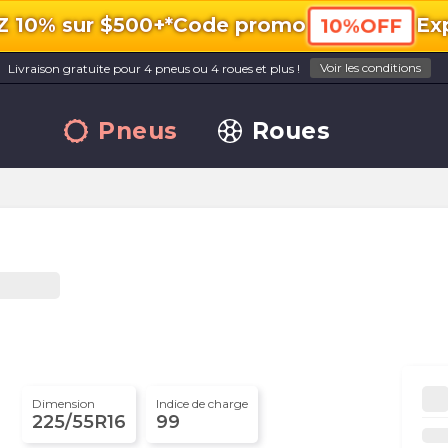
10% sur $500+*
Code promo
Exp
10%OFF
Voir les conditions
Livraison gratuite pour 4 pneus ou 4 roues et plus !
Pneus
Roues
Dimension
Indice de charge
225/55R16
99