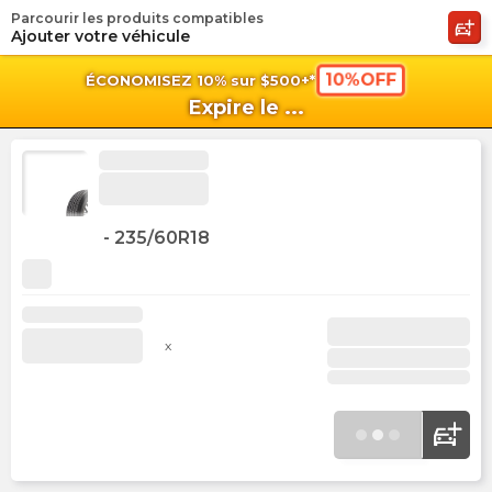
Parcourir les produits compatibles
shopping_cart
shoppi
Pan
Ajouter votre véhicule
10%OFF
ÉCONOMISEZ 10% sur $500+*
Expire le
...
-
235/60R18
x