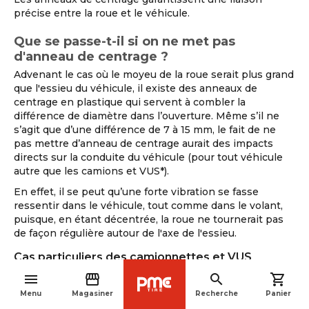
précise entre la roue et le véhicule.
Que se passe-t-il si on ne met pas
d'anneau de centrage ?
Advenant le cas où le moyeu de la roue serait plus grand
que l'essieu du véhicule, il existe des anneaux de
centrage en plastique qui servent à combler la
différence de diamètre dans l’ouverture. Même s’il ne
s’agit que d’une différence de 7 à 15 mm, le fait de ne
pas mettre d’anneau de centrage aurait des impacts
directs sur la conduite du véhicule (pour tout véhicule
autre que les camions et VUS*).
En effet, il se peut qu’une forte vibration se fasse
ressentir dans le véhicule, tout comme dans le volant,
puisque, en étant décentrée, la roue ne tournerait pas
de façon régulière autour de l'axe de l'essieu.
Cas particuliers des camionnettes et VUS
menu
storefront
search
shopping_cart
La plupart des camions et VUS ont 6 ou 8 goujons, il est
navigate_before
donc plus facile d’installer les roues et de les centrer
Menu
Magasiner
Recherche
Panier
parfaitement sur le moyeu du véhicule. Ainsi, même s’il