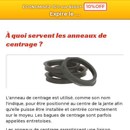
10%OFF
ÉCONOMISEZ 10% sur $500+*
shopping_cart
shoppi
Pan
Expire le
...
À quoi servent les anneaux de
centrage ?
L'anneau de centrage est utilisé, comme son nom
l'indique, pour être positionné au centre de la jante afin
qu'elle puisse être installée et centrée correctement
sur le moyeu. Les bagues de centrage sont parfois
appelées entretoises.
Les anneaux de centrage garantissent une liaison