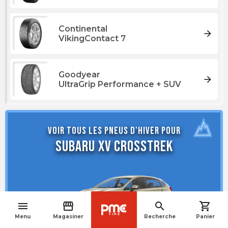
Continental
arrow_forward
VikingContact 7
Goodyear
arrow_forward
UltraGrip Performance + SUV
Voir tous les pneus d'hiver pour
Subaru XV Crosstrek
menu
storefront
search
shopping_cart
navigate_before
Menu
Magasiner
Recherche
Panier