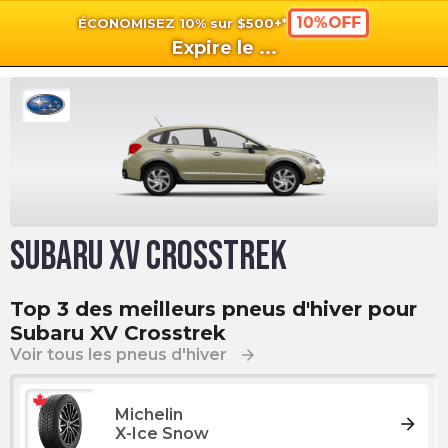
10%OFF
ÉCONOMISEZ 10% sur $500+*
shopping_cart
shoppi
Pan
Expire le
...
Subaru XV Crosstrek
Top 3 des meilleurs pneus d'hiver pour
Subaru XV Crosstrek
Voir tous les pneus d'hiver
arrow_forward
Michelin
arrow_forward
X-Ice Snow