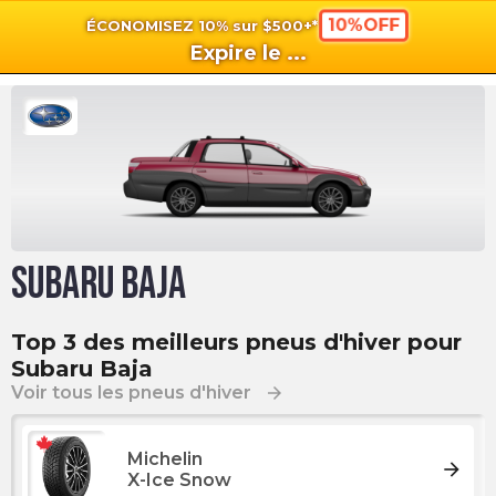
10%OFF
ÉCONOMISEZ 10% sur $500+*
shopping_cart
shoppi
Pan
Expire le
...
Subaru Baja
Top 3 des meilleurs pneus d'hiver pour
Subaru Baja
Voir tous les pneus d'hiver
arrow_forward
Michelin
arrow_forward
X-Ice Snow