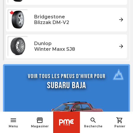
Bridgestone
arrow_forward
Blizzak DM-V2
Dunlop
arrow_forward
Winter Maxx SJ8
Voir tous les pneus d'hiver pour
Subaru Baja
menu
storefront
search
shopping_cart
navigate_before
Menu
Magasiner
Recherche
Panier