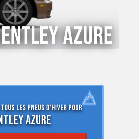
l'e
PMC
Bentley Azure
 tous les pneus d'hiver pour
ntley Azure