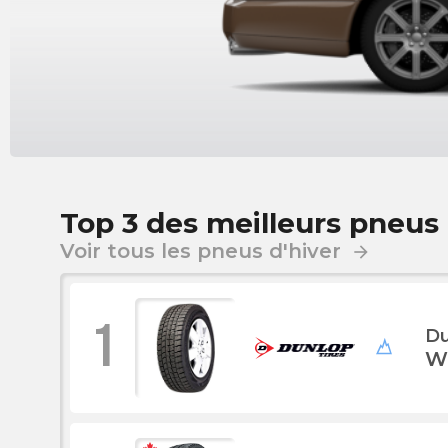
Top 3 des meilleurs pneus
Voir tous les pneus d'hiver
arrow_forward
1
Du
W