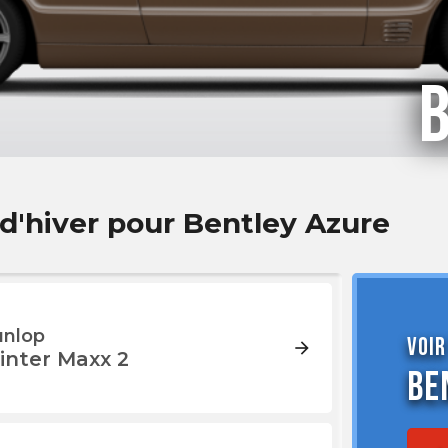
 d'hiver pour Bentley Azure
nlop
Voir
arrow_forward
inter Maxx 2
Be