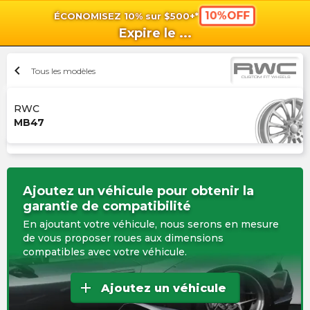
10%OFF
ÉCONOMISEZ 10% sur $500+*
shopping_cart
shoppi
Pan
Expire le
...
chevron_left
Tous les modèles
RWC
MB47
Ajoutez un véhicule pour obtenir la
garantie de compatibilité
En ajoutant votre véhicule, nous serons en mesure
de vous proposer roues aux dimensions
compatibles avec votre véhicule.
add
Ajoutez un véhicule