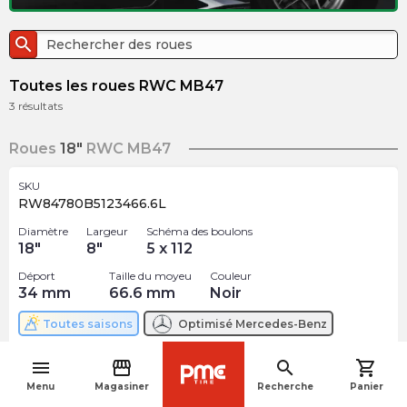
search
Toutes les roues RWC MB47
3
résultats
Roues
18"
RWC MB47
SKU
RW84780B5123466.6L
Diamètre
Largeur
Schéma des boulons
18
"
8
"
5 x 112
Déport
Taille du moyeu
Couleur
34
mm
66.6
mm
Noir
Toutes saisons
Optimisé
Mercedes-Benz
$
214.12
menu
storefront
search
shopping_cart
arrow_forward
navigate_before
3 En inventaire
Menu
Magasiner
Recherche
Panier