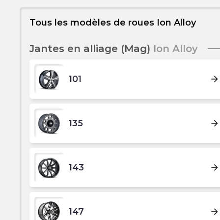
Tous les modèles de roues Ion Alloy
Jantes en alliage (Mag)
Ion Alloy
101
arrow_forward
135
arrow_forward
143
arrow_forward
147
arrow_forward