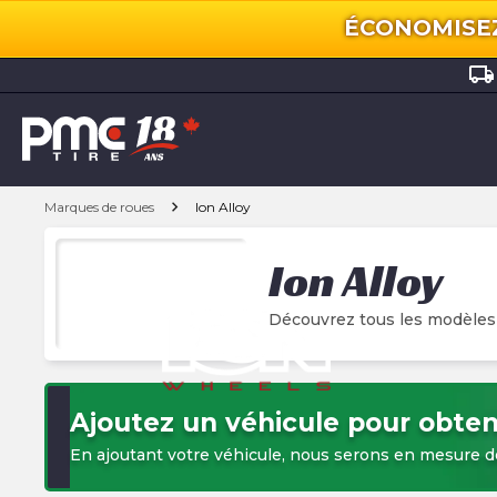
ÉCONOMISEZ 
local_shipping
chevron_right
Marques de roues
Ion Alloy
Ion Alloy
Découvrez tous les modèles
Ajoutez un véhicule pour obteni
En ajoutant votre véhicule, nous serons en mesure d