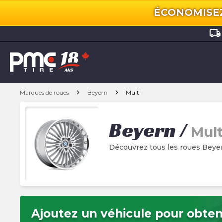
ÉCONOMISEZ 
local_shipping
chevron_right
chevron_right
Marques de roues
Beyern
Multi
Beyern
/
Mult
Découvrez tous les roues Beyer
Ajoutez un véhicule pour obteni