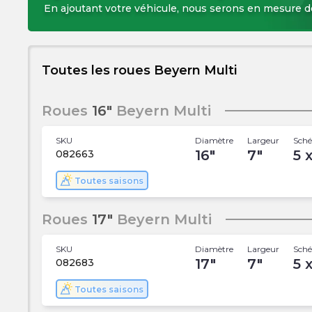
En ajoutant votre véhicule, nous serons en mesure d
Toutes les roues Beyern Multi
Roues
16"
Beyern Multi
SKU
Diamètre
Largeur
Sché
16
"
7
"
5 x
082663
Toutes saisons
Roues
17"
Beyern Multi
SKU
Diamètre
Largeur
Sché
17
"
7
"
5 x
082683
Toutes saisons