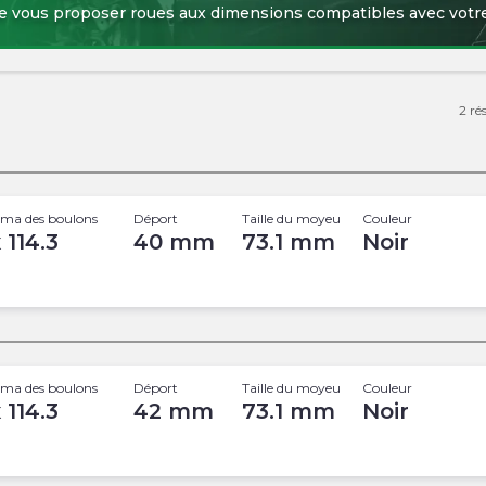
e vous proposer roues aux dimensions compatibles avec votre
2
ré
ma des boulons
Déport
Taille du moyeu
Couleur
 114.3
40
mm
73.1
mm
Noir
ma des boulons
Déport
Taille du moyeu
Couleur
 114.3
42
mm
73.1
mm
Noir