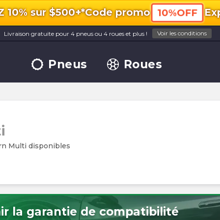
10% sur $500+*
Code promo
Exp
10%OFF
Voir les conditions
Livraison gratuite pour 4 pneus ou 4 roues et plus !
Pneus
Roues
i
n Multi disponibles
r la garantie de compatibilité