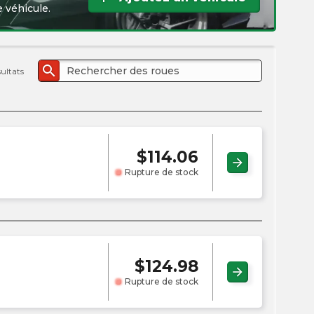
l'e
 véhicule.
PMC
search
sultats
$
114.06
arrow_forward
Rupture de stock
$
124.98
arrow_forward
Rupture de stock