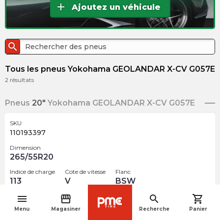
add
Ajoutez un véhicule
search
Tous les pneus Yokohama GEOLANDAR X-CV G057E
2
résultats
Pneus
20"
Yokohama GEOLANDAR X-CV G057E
SKU
110193397
Dimension
265/55R20
Indice de charge
Cote de vitesse
Flanc
113
V
BSW
menu
storefront
search
shopping_cart
$
668.61
arrow_forward
navigate_before
Menu
Magasiner
Recherche
Panier