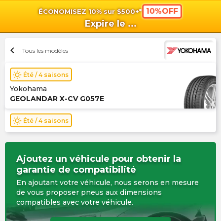
10%OFF
ÉCONOMISEZ 10% sur $500+*
shopping_cart
shoppi
Pan
Expire le
...
chevron_left
Tous les modèles
wb_sunny
Été / 4 saisons
Yokohama
GEOLANDAR X-CV G057E
wb_sunny
Été / 4 saisons
Ajoutez un véhicule pour obtenir la
garantie de compatibilité
En ajoutant votre véhicule, nous serons en mesure
de vous proposer pneus aux dimensions
compatibles avec votre véhicule.