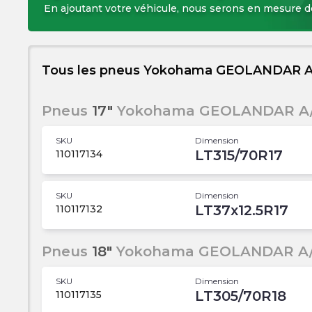
En ajoutant votre véhicule, nous serons en mesure 
Tous les pneus Yokohama GEOLANDAR 
Pneus
17"
Yokohama GEOLANDAR A
SKU
Dimension
LT315/70R17
110117134
SKU
Dimension
LT37x12.5R17
110117132
Pneus
18"
Yokohama GEOLANDAR A/
SKU
Dimension
LT305/70R18
110117135