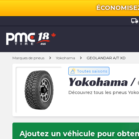
ÉCONOMISEZ 
local_shipping
chevron_right
chevron_right
Marques de pneus
Yokohama
GEOLANDAR A/T XD
Toutes saisons
Yokohama
/
Découvrez tous les pneus Yo
Ajoutez un véhicule pour obteni