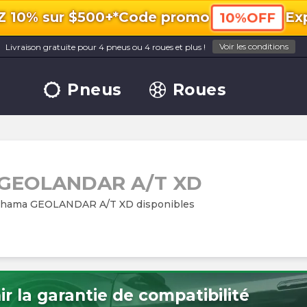
10% sur $500+*
Code promo
Exp
10%OFF
Voir les conditions
Livraison gratuite pour 4 pneus ou 4 roues et plus !
Pneus
Roues
GEOLANDAR A/T XD
kohama GEOLANDAR A/T XD disponibles
r la garantie de compatibilité