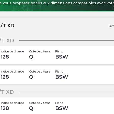
de vous proposer pneus aux dimensions compatibles avec votr
A/T XD
5
ré
/T XD
Indice de charge
Cote de vitesse
Flanc
128
Q
BSW
Indice de charge
Cote de vitesse
Flanc
128
Q
BSW
T XD
Indice de charge
Cote de vitesse
Flanc
128
Q
BSW